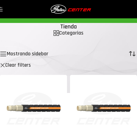
Skip to navigation
Skip to main content
Tienda
Categorias
Inicio
/
Tienda
/
Página 9
Mostrando 97–101 de 101 resultados
Mostrando sidebar
Clear filters
Gates