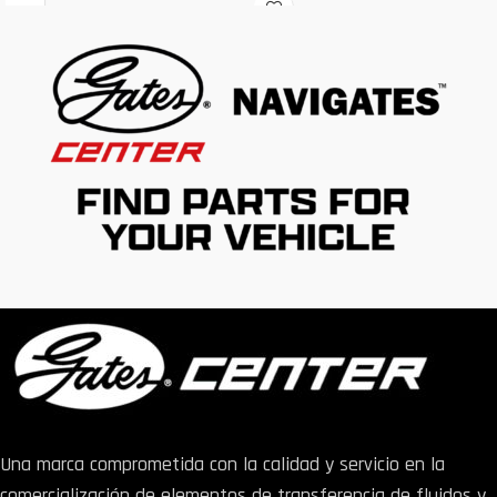
paso del tiempo. Incluso hemos
fenómenos meteorólogos y el
diseñado el material EPDM de la
paso del tiempo. Incluso hemos
correa para combatir la ignición
diseñado el material EPDM de la
espontánea, lo que significa que
correa para combatir la ignición
su correa no arderá por la
espontánea, lo que significa que
acumulación de calor incluso
su correa no arderá por la
sometida a alta fricción.
acumulación de calor incluso
sometida a alta fricción.
Una marca comprometida con la calidad y servicio en la
comercialización de elementos de transferencia de fluidos y