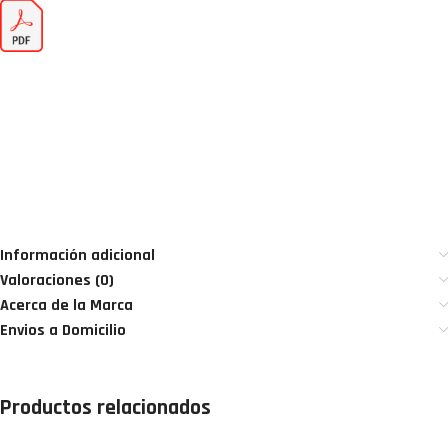
Búsquedas asociadas: Tubería Manguera de
material plástico Manguera estructura Manguera
flexible
Manguera para productos químicos
Manguera lisa Manguera de PVC Manguera de acero
Manguera alimentos Manguera para productos alimentarios
Manguera de PUR Manguera hidráulica Manguera resistente
al aceite, correas industriales, correas automotrices,
cadenas, rodamientos, correa, correas,
Información adicional
Valoraciones (0)
Acerca de la Marca
Envios a Domicilio
Productos relacionados